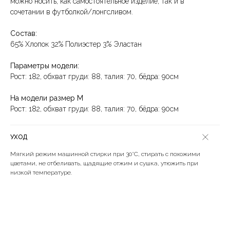
можно носить, как самостоятельное изделие, так и в
сочетании в футболкой/лонгсливом.
Состав:
65% Хлопок 32% Полиэстер 3% Эластан
Параметры модели:
Рост: 182, обхват груди: 88, талия: 70, бёдра: 90см
На модели размер M
Рост: 182, обхват груди: 88, талия: 70, бёдра: 90см
УХОД
Мягкий режим машинной стирки при 30°C, стирать с похожими
цветами, не отбеливать, щадящие отжим и сушка, утюжить при
низкой температуре.