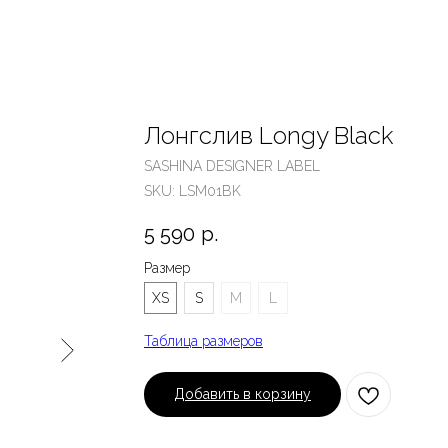
Лонгслив Longy Black
SASHINA DESIGNER LABEL
SKU:
LSM01BK
5 590
р.
Размер
XS
S
M
L
Таблица размеров
Добавить в корзину